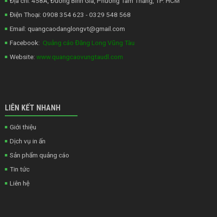
Địa chỉ: 458A, Đường Bình Giã, Phường Tam Thắng, TP. HCM
Điện Thoại: 0908 354 623 - 0329 548 568
Email:
quangcaodanglongvt@gmail.com
Facebook:
Quảng cáo Đăng Long Vũng Tàu
Website:
www.quangcaovungtaudl.com
LIÊN KẾT NHANH
Giới thiệu
Dịch vụ in ấn
Sản phẩm quảng cáo
Tin tức
Liên hệ