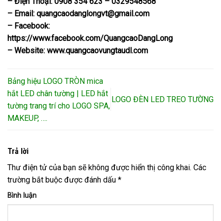
– Điện Thoại: 0908 354 623 – 0329548568
– Email:
quangcaodanglongvt@gmail.com
– Facebook:
https://www.facebook.com/QuangcaoDangLong
– Website: www.quangcaovungtaudl.com
Bảng hiệu LOGO TRÒN mica
hắt LED chân tường | LED hắt
LOGO ĐÈN LED TREO TƯỜNG
tường trang trí cho LOGO SPA,
MAKEUP, ….
Trả lời
Thư điện tử của bạn sẽ không được hiển thị công khai.
Các
trường bắt buộc được đánh dấu
*
Bình luận