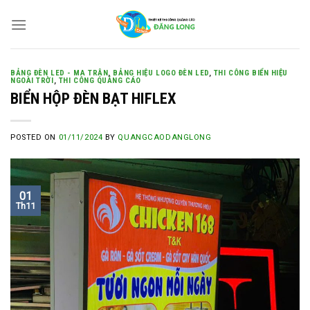
Skip
to
content
BẢNG ĐÈN LED - MA TRẬN
,
BẢNG HIỆU LOGO ĐÈN LED
,
THI CÔNG BIỂN HIỆU
NGOÀI TRỜI
,
THI CÔNG QUẢNG CÁO
BIỂN HỘP ĐÈN BẠT HIFLEX
POSTED ON
01/11/2024
BY
QUANGCAODANGLONG
01
Th11