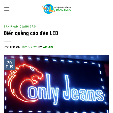
Skip
to
content
SẢN PHẨM QUẢNG CÁO
Biển quảng cáo đèn LED
POSTED ON
20/10/2020
BY
ADMIN
20
Th10