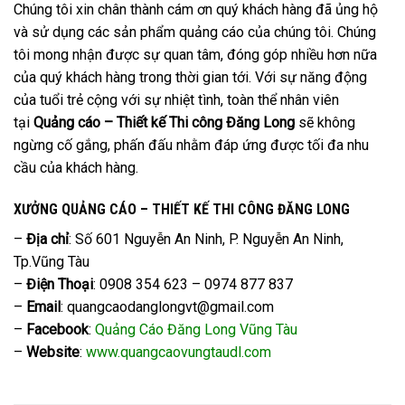
Chúng tôi xin chân thành cám ơn quý khách hàng đã ủng hộ
và sử dụng các sản phẩm quảng cáo của chúng tôi. Chúng
tôi mong nhận được sự quan tâm, đóng góp nhiều hơn nữa
của quý khách hàng trong thời gian tới. Với sự năng động
của tuổi trẻ cộng với sự nhiệt tình, toàn thể nhân viên
tại
Quảng cáo – Thiết kế Thi công Đăng Long
sẽ không
ngừng cố gắng, phấn đấu nhằm đáp ứng được tối đa nhu
cầu của khách hàng.
XƯỞNG QUẢNG CÁO – THIẾT KẾ THI CÔNG ĐĂNG LONG
–
Địa chỉ
: Số 601 Nguyễn An Ninh, P. Nguyễn An Ninh,
Tp.Vũng Tàu
–
Điện Thoại
: 0908 354 623 – 0974 877 837
–
Email
:
quangcaodanglongvt@gmail.com
–
Facebook
:
Quảng Cáo Đăng Long Vũng Tàu
–
Website
:
www.quangcaovungtaudl.com