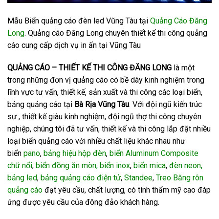
Mẫu Biển quảng cáo đèn led Vũng Tàu tại
Quảng Cáo Đăng
Long
. Quảng cáo Đăng Long chuyên thiết kế thi công quảng
cáo cung cấp dịch vụ in ấn tại Vũng Tàu
QUẢNG CÁO – THIẾT KẾ THI CÔNG ĐĂNG LONG
là một
trong những đơn vị quảng cáo có bề dày kinh nghiệm trong
lĩnh vực tư vấn, thiết kế, sản xuất và thi công các loại biển,
bảng quảng cáo tại
Bà Rịa Vũng Tàu
. Với đội ngũ kiến trúc
sư , thiết kế giàu kinh nghiệm, đội ngũ thợ thi công chuyên
nghiệp, chúng tôi đã tư vấn, thiết kế và thi công lắp đặt nhiều
loại biển quảng cáo với nhiều chất liệu khác nhau như
biển
pano
,
bảng hiệu hộp đèn
,
biển Aluminum Composite
chữ nổi
,
biển đồng ăn mòn, biển inox
,
biển mica
,
đèn neon,
bảng led
,
bảng quảng cáo điện tử
,
Standee
,
Treo Băng rôn
quảng cáo
đạt yêu cầu, chất lượng, có tính thẩm mỹ cao đáp
ứng được yêu cầu của đông đảo khách hàng.