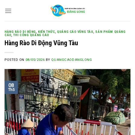
Skip
to
content
HÀNG RÀO DI ĐỘNG
,
KIẾN THỨC
,
QUẢNG CÁO VŨNG TÀU
,
SẢN PHẨM QUẢNG
CÁO
,
THI CÔNG QUẢNG CÁO
Hàng Rào Di Động Vũng Tàu
POSTED ON
08/05/2026
BY
QUANGCAODANGLONG
08
Th5