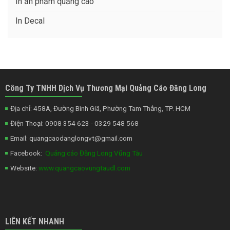
In ấn phẩm quảng cáo
In Decal
Công Ty TNHH Dịch Vụ Thương Mại Quảng Cáo Đăng Long
Địa chỉ: 458A, Đường Bình Giã, Phường Tam Thắng, TP. HCM
Điện Thoại: 0908 354 623 - 0329 548 568
Email:
quangcaodanglongvt@gmail.com
Facebook:
Quảng cáo Đăng Long Vũng Tàu
Website:
www.quangcaovungtaudl.com
LIÊN KẾT NHANH