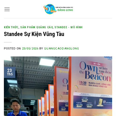
Skip
to
content
KIẾN THỨC
,
SẢN PHẨM QUẢNG CÁO
,
STANDEE - MÔ HÌNH
Standee Sự Kiện Vũng Tàu
POSTED ON
23/05/2026
BY
QUANGCAODANGLONG
23
Th5